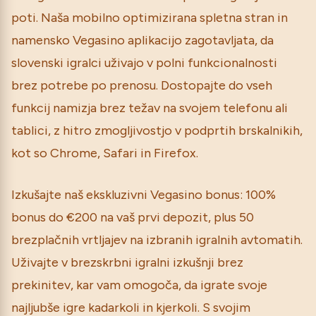
poti. Naša mobilno optimizirana spletna stran in
namensko Vegasino aplikacijo zagotavljata, da
slovenski igralci uživajo v polni funkcionalnosti
brez potrebe po prenosu. Dostopajte do vseh
funkcij namizja brez težav na svojem telefonu ali
tablici, z hitro zmogljivostjo v podprtih brskalnikih,
kot so Chrome, Safari in Firefox.
Izkušajte naš ekskluzivni Vegasino bonus: 100%
bonus do €200 na vaš prvi depozit, plus 50
brezplačnih vrtljajev na izbranih igralnih avtomatih.
Uživajte v brezskrbni igralni izkušnji brez
prekinitev, kar vam omogoča, da igrate svoje
najljubše igre kadarkoli in kjerkoli. S svojim