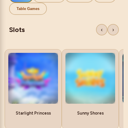
Table Games
Slots
‹
›
Starlight Princess
Sunny Shores