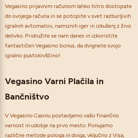
Vegasino prijavnim računom lahko hitro dostopate
do svojega računa in se potopite v svet razburljivih
igralnih avtomatov, namiznih iger in izkušenj z živo
delivko. Pridružite se nam danes in izkoristite
fantastičen Vegasino bonus, da dvignete svojo
igralno pustolovščino!
Vegasino Varni Plačila in
Bančništvo
V Vegasino Casinu postavljamo vašo finančno
varnost in udobje na prvo mesto. Ponujamo
različne metode pologa in dviga, vključno z Visa,