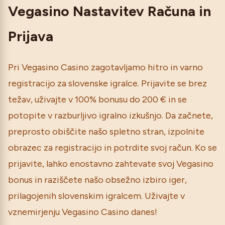
Vegasino Nastavitev Računa in
Prijava
Pri Vegasino Casino zagotavljamo hitro in varno
registracijo za slovenske igralce. Prijavite se brez
težav, uživajte v 100% bonusu do 200 € in se
potopite v razburljivo igralno izkušnjo. Da začnete,
preprosto obiščite našo spletno stran, izpolnite
obrazec za registracijo in potrdite svoj račun. Ko se
prijavite, lahko enostavno zahtevate svoj Vegasino
bonus in raziščete našo obsežno izbiro iger,
prilagojenih slovenskim igralcem. Uživajte v
vznemirjenju Vegasino Casino danes!