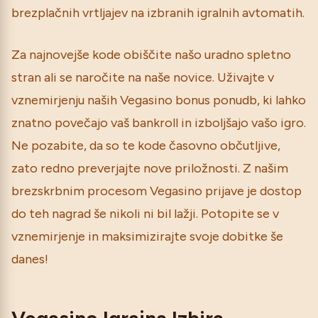
brezplačnih vrtljajev na izbranih igralnih avtomatih.
Za najnovejše kode obiščite našo uradno spletno
stran ali se naročite na naše novice. Uživajte v
vznemirjenju naših Vegasino bonus ponudb, ki lahko
znatno povečajo vaš bankroll in izboljšajo vašo igro.
Ne pozabite, da so te kode časovno občutljive,
zato redno preverjajte nove priložnosti. Z našim
brezskrbnim procesom Vegasino prijave je dostop
do teh nagrad še nikoli ni bil lažji. Potopite se v
vznemirjenje in maksimizirajte svoje dobitke še
danes!