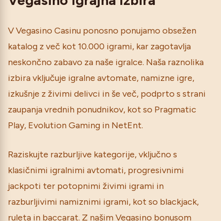
Vegasino Igrajna Izbira
V Vegasino Casinu ponosno ponujamo obsežen
katalog z več kot 10.000 igrami, kar zagotavlja
neskončno zabavo za naše igralce. Naša raznolika
izbira vključuje igralne avtomate, namizne igre,
izkušnje z živimi delivci in še več, podprto s strani
zaupanja vrednih ponudnikov, kot so Pragmatic
Play, Evolution Gaming in NetEnt.
Raziskujte razburljive kategorije, vključno s
klasičnimi igralnimi avtomati, progresivnimi
jackpoti ter potopnimi živimi igrami in
razburljivimi namiznimi igrami, kot so blackjack,
ruleta in baccarat. Z našim Vegasino bonusom