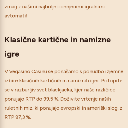
zmag z našimi najbolje ocenjenimi igralnimi
avtomati!
Klasične kartične in namizne
igre
V Vegasino Casinu se ponašamo s ponudbo izjemne
izbire klasičnih kartičnih in namiznih iger. Potopite
se v razburljiv svet blackjacka, kjer naše različice
ponujajo RTP do 99,5 %. Doživite vrtenje naših
ruletnih miz, ki ponujajo evropski in ameriški slog, z
RTP 97,3 %.