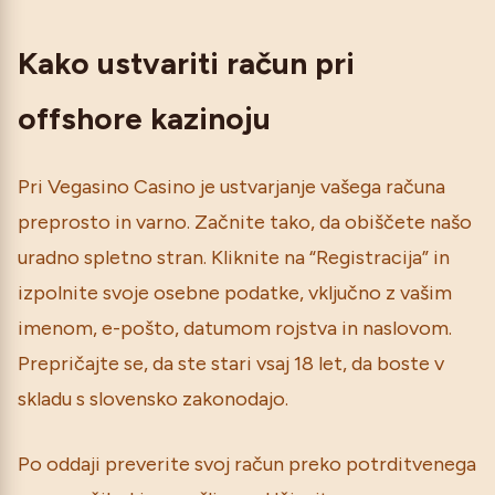
Kako ustvariti račun pri
offshore kazinoju
Pri Vegasino Casino je ustvarjanje vašega računa
preprosto in varno. Začnite tako, da obiščete našo
uradno spletno stran. Kliknite na “Registracija” in
izpolnite svoje osebne podatke, vključno z vašim
imenom, e-pošto, datumom rojstva in naslovom.
Prepričajte se, da ste stari vsaj 18 let, da boste v
skladu s slovensko zakonodajo.
Po oddaji preverite svoj račun preko potrditvenega