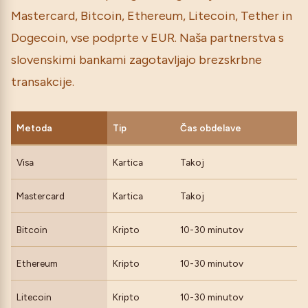
Mastercard, Bitcoin, Ethereum, Litecoin, Tether in
Dogecoin, vse podprte v EUR. Naša partnerstva s
slovenskimi bankami zagotavljajo brezskrbne
transakcije.
Metoda
Tip
Čas obdelave
Visa
Kartica
Takoj
Mastercard
Kartica
Takoj
Bitcoin
Kripto
10-30 minutov
Ethereum
Kripto
10-30 minutov
Litecoin
Kripto
10-30 minutov