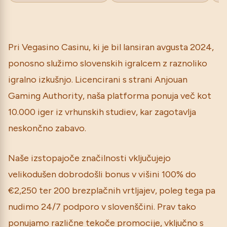
Pri Vegasino Casinu, ki je bil lansiran avgusta 2024,
ponosno služimo slovenskih igralcem z raznoliko
igralno izkušnjo. Licencirani s strani Anjouan
Gaming Authority, naša platforma ponuja več kot
10.000 iger iz vrhunskih studiev, kar zagotavlja
neskončno zabavo.
Naše izstopajoče značilnosti vključujejo
velikodušen dobrodošli bonus v višini 100% do
€2,250 ter 200 brezplačnih vrtljajev, poleg tega pa
nudimo 24/7 podporo v slovenščini. Prav tako
ponujamo različne tekoče promocije, vključno s