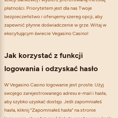
płatności. Priorytetem jest dla nas Twoje
bezpieczeństwo i oferujemy szereg opcji, aby
zapewnić płynne doświadczenie w grze. Witaj w
ekscytującym świecie Vegasino Casino!
Jak korzystać z funkcji
logowania i odzyskać hasło
W Vegasino Casino logowanie jest proste. Użyj
swojego zarejestrowanego adresu e-mail i hasła,
aby szybko uzyskać dostęp. Jeśli zapomniałeś
hasła, kliknij “Zapomniałeś hasła” na stronie