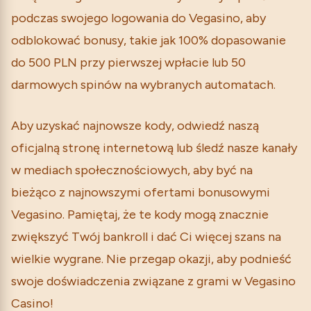
podczas swojego logowania do Vegasino, aby
odblokować bonusy, takie jak 100% dopasowanie
do 500 PLN przy pierwszej wpłacie lub 50
darmowych spinów na wybranych automatach.
Aby uzyskać najnowsze kody, odwiedź naszą
oficjalną stronę internetową lub śledź nasze kanały
w mediach społecznościowych, aby być na
bieżąco z najnowszymi ofertami bonusowymi
Vegasino. Pamiętaj, że te kody mogą znacznie
zwiększyć Twój bankroll i dać Ci więcej szans na
wielkie wygrane. Nie przegap okazji, aby podnieść
swoje doświadczenia związane z grami w Vegasino
Casino!