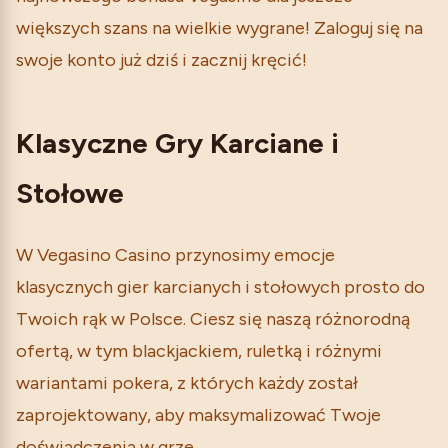
większych szans na wielkie wygrane! Zaloguj się na
swoje konto już dziś i zacznij kręcić!
Klasyczne Gry Karciane i
Stołowe
W Vegasino Casino przynosimy emocje
klasycznych gier karcianych i stołowych prosto do
Twoich rąk w Polsce. Ciesz się naszą różnorodną
ofertą, w tym blackjackiem, ruletką i różnymi
wariantami pokera, z których każdy został
zaprojektowany, aby maksymalizować Twoje
doświadczenia w grze.