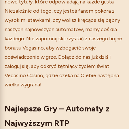
nowe tytuły, które odpowiadają na każde gusta.
Niezależnie od tego, czy jesteś fanem pokera z
wysokimi stawkami, czy wolisz kręcące się bębny
naszych najnowszych automatów, mamy coś dla
każdego. Nie zapomnij skorzystać z naszego hojne
bonusu Vegasino, aby wzbogacić swoje
doświadczenie w grze. Dołącz do nas już dziś i
zaloguj się, aby odkryć tętniący życiem świat
Vegasino Casino, gdzie czeka na Ciebie następna
wielka wygrana!
Najlepsze Gry – Automaty z
Najwyższym RTP