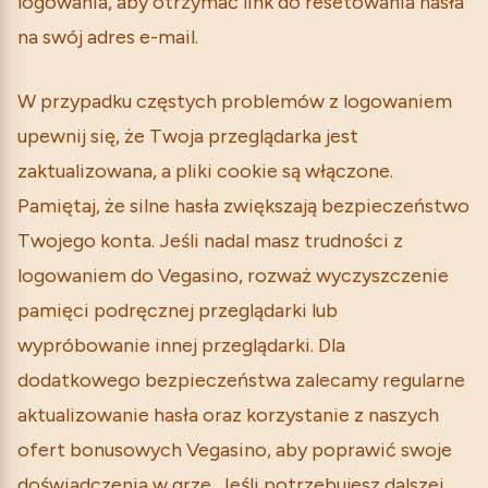
logowania, aby otrzymać link do resetowania hasła
na swój adres e-mail.
W przypadku częstych problemów z logowaniem
upewnij się, że Twoja przeglądarka jest
zaktualizowana, a pliki cookie są włączone.
Pamiętaj, że silne hasła zwiększają bezpieczeństwo
Twojego konta. Jeśli nadal masz trudności z
logowaniem do Vegasino, rozważ wyczyszczenie
pamięci podręcznej przeglądarki lub
wypróbowanie innej przeglądarki. Dla
dodatkowego bezpieczeństwa zalecamy regularne
aktualizowanie hasła oraz korzystanie z naszych
ofert bonusowych Vegasino, aby poprawić swoje
doświadczenia w grze. Jeśli potrzebujesz dalszej