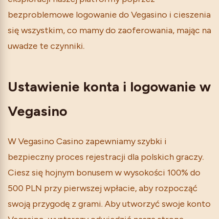
bezproblemowe logowanie do Vegasino i cieszenia
się wszystkim, co mamy do zaoferowania, mając na
uwadze te czynniki.
Ustawienie konta i logowanie w
Vegasino
W Vegasino Casino zapewniamy szybki i
bezpieczny proces rejestracji dla polskich graczy.
Ciesz się hojnym bonusem w wysokości 100% do
500 PLN przy pierwszej wpłacie, aby rozpocząć
swoją przygodę z grami. Aby utworzyć swoje konto