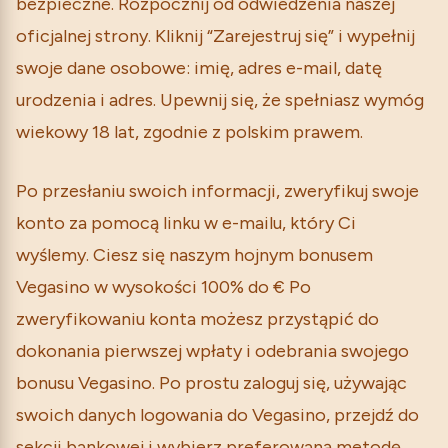
bezpieczne. Rozpocznij od odwiedzenia naszej
oficjalnej strony. Kliknij “Zarejestruj się” i wypełnij
swoje dane osobowe: imię, adres e-mail, datę
urodzenia i adres. Upewnij się, że spełniasz wymóg
wiekowy 18 lat, zgodnie z polskim prawem.
Po przesłaniu swoich informacji, zweryfikuj swoje
konto za pomocą linku w e-mailu, który Ci
wyślemy. Ciesz się naszym hojnym bonusem
Vegasino w wysokości 100% do € Po
zweryfikowaniu konta możesz przystąpić do
dokonania pierwszej wpłaty i odebrania swojego
bonusu Vegasino. Po prostu zaloguj się, używając
swoich danych logowania do Vegasino, przejdź do
sekcji bankowej i wybierz preferowaną metodę