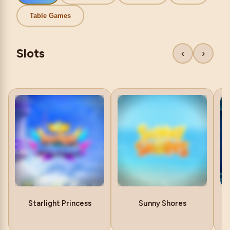
Table Games
Slots
‹
›
Starlight Princess
Sunny Shores