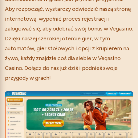
Aby rozpocząć, wystarczy odwiedzić naszą stronę
internetową, wypełnić proces rejestracji i
zalogować się, aby odebrać swój bonus w Vegasino.
Dzięki naszej szerokiej ofercie gier, w tym
automatów, gier stołowych i opcji z krupierem na
żywo, każdy znajdzie coś dla siebie w Vegasino
Casino. Dołącz do nas już dziś i podnieś swoje
przygody w grach!