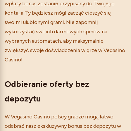
wpłaty bonus zostanie przypisany do Twojego
konta, a Ty będziesz mógł zacząć cieszyć się
swoimi ulubionymi grami. Nie zapomnij
wykorzystać swoich darmowych spinów na
wybranych automatach, aby maksymalnie
zwiększyć swoje doświadczenia w grze w Vegasino
Casino!
Odbieranie oferty bez
depozytu
W Vegasino Casino polscy gracze mogą łatwo
odebrać nasz ekskluzywny bonus bez depozytu w