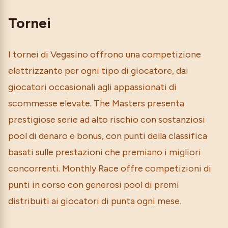
Tornei
I tornei di Vegasino offrono una competizione
elettrizzante per ogni tipo di giocatore, dai
giocatori occasionali agli appassionati di
scommesse elevate. The Masters presenta
prestigiose serie ad alto rischio con sostanziosi
pool di denaro e bonus, con punti della classifica
basati sulle prestazioni che premiano i migliori
concorrenti. Monthly Race offre competizioni di
punti in corso con generosi pool di premi
distribuiti ai giocatori di punta ogni mese.