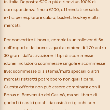
in Italia. Deposita €20 o più e ricevi un 100% di
corrispondenza fino a €100, offrendoti un saldo
extra per esplorare calcio, basket, hockey e altri
mercati.
Per convertire il bonus, completa un rollover di 6x
dell’importo del bonus a quote minime di 1.70 entro
30 giorni dall’attivazione. I tipi di scommesse
idonei includono scommesse singole e scommesse
live; scommesse di sistema/multi speciali o altri
mercati ristretti potrebbero non qualificarsi.
Questa offerta non può essere combinata con il
Bonus di Benvenuto del Casinò, ma sei libero di
goderti i nostri giochi da casinò e i giochi con