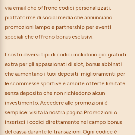
via email che offrono codici personalizzati,
piattaforme di social media che annunciano
promozioni lampo e partnership per eventi
speciali che offrono bonus esclusivi.
I nostri diversi tipi di codici includono giri gratuiti
extra per gli appassionati di slot, bonus abbinati
che aumentano i tuoi depositi, miglioramenti per
le scommesse sportive e ambite offerte limitate
senza deposito che non richiedono alcun
investimento. Accedere alle promozioni è
semplice: visita la nostra pagina Promozioni o
inserisci i codici direttamente nel campo bonus
del cassa durante le transazioni. Ogni codice è