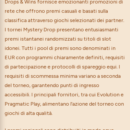
Drops & Wins fornisce emozionanti promozioni di
rete che offrono premi casuali e basati sulla
classifica attraverso giochi selezionati dei partner.
I tornei Mystery Drop presentano entusiasmanti
premi istantanei randomizzati su titoli di slot
idonei. Tutti i pool di premi sono denominati in
EUR con programmi chiaramente definiti, requisiti
di partecipazione e protocolli di spareggio equi. I
requisiti di scommessa minima variano a seconda
del torneo, garantendo punti di ingresso
accessibili. I principali fornitori, tra cui Evolution e
Pragmatic Play, alimentano l’azione del torneo con
giochi di alta qualità.