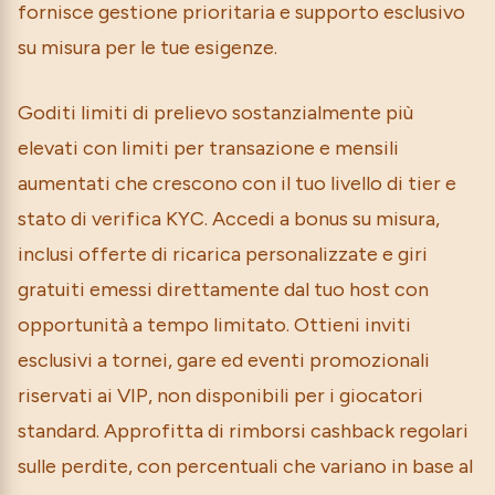
fornisce gestione prioritaria e supporto esclusivo
su misura per le tue esigenze.
Goditi limiti di prelievo sostanzialmente più
elevati con limiti per transazione e mensili
aumentati che crescono con il tuo livello di tier e
stato di verifica KYC. Accedi a bonus su misura,
inclusi offerte di ricarica personalizzate e giri
gratuiti emessi direttamente dal tuo host con
opportunità a tempo limitato. Ottieni inviti
esclusivi a tornei, gare ed eventi promozionali
riservati ai VIP, non disponibili per i giocatori
standard. Approfitta di rimborsi cashback regolari
sulle perdite, con percentuali che variano in base al