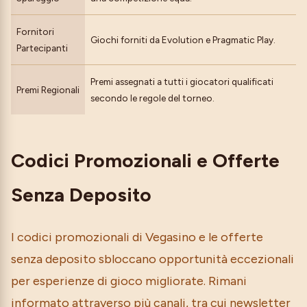
Fornitori
Giochi forniti da Evolution e Pragmatic Play.
Partecipanti
Premi assegnati a tutti i giocatori qualificati
Premi Regionali
secondo le regole del torneo.
Codici Promozionali e Offerte
Senza Deposito
I codici promozionali di Vegasino e le offerte
senza deposito sbloccano opportunità eccezionali
per esperienze di gioco migliorate. Rimani
informato attraverso più canali, tra cui newsletter