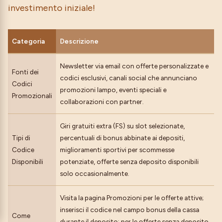
investimento iniziale!
Categoria
Descrizione
Newsletter via email con offerte personalizzate e
Fonti dei
codici esclusivi, canali social che annunciano
Codici
promozioni lampo, eventi speciali e
Promozionali
collaborazioni con partner.
Giri gratuiti extra (FS) su slot selezionate,
Tipi di
percentuali di bonus abbinate ai depositi,
Codice
miglioramenti sportivi per scommesse
Disponibili
potenziate, offerte senza deposito disponibili
solo occasionalmente.
Visita la pagina Promozioni per le offerte attive;
inserisci il codice nel campo bonus della cassa
Come
durante il deposito; per le offerte senza deposito,