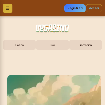
☰
Registrati
Accedi
Casinò
Live
Promozioni