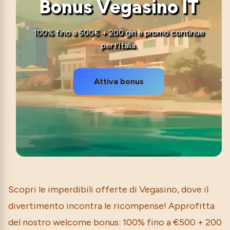
Bonus Vegasino IT
100% fino a 500€ + 200 giri e promo continue
per l'Italia.
Attiva bonus
Scopri le imperdibili offerte di Vegasino, dove il
divertimento incontra le ricompense! Approfitta
del nostro welcome bonus: 100% fino a €500 + 200