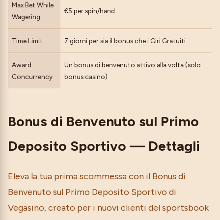
Max Bet While
€5 per spin/hand
Wagering
Time Limit
7 giorni per sia il bonus che i Giri Gratuiti
Award
Un bonus di benvenuto attivo alla volta (solo
Concurrency
bonus casino)
Bonus di Benvenuto sul Primo
Deposito Sportivo — Dettagli
Eleva la tua prima scommessa con il Bonus di
Benvenuto sul Primo Deposito Sportivo di
Vegasino, creato per i nuovi clienti del sportsbook