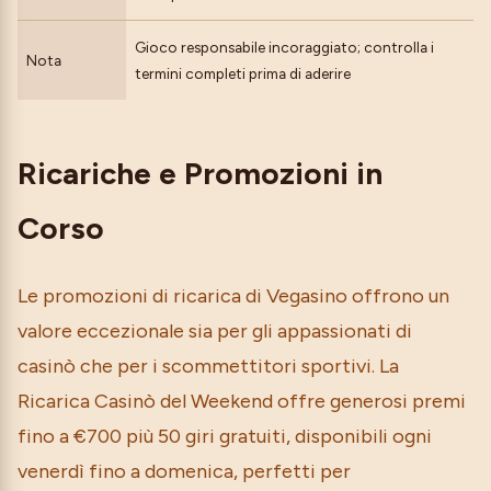
Gioco responsabile incoraggiato; controlla i
Nota
termini completi prima di aderire
Ricariche e Promozioni in
Corso
Le promozioni di ricarica di Vegasino offrono un
valore eccezionale sia per gli appassionati di
casinò che per i scommettitori sportivi. La
Ricarica Casinò del Weekend offre generosi premi
fino a €700 più 50 giri gratuiti, disponibili ogni
venerdì fino a domenica, perfetti per