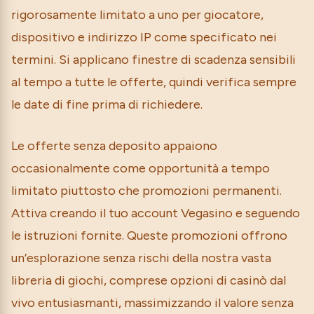
rigorosamente limitato a uno per giocatore,
dispositivo e indirizzo IP come specificato nei
termini. Si applicano finestre di scadenza sensibili
al tempo a tutte le offerte, quindi verifica sempre
le date di fine prima di richiedere.
Le offerte senza deposito appaiono
occasionalmente come opportunità a tempo
limitato piuttosto che promozioni permanenti.
Attiva creando il tuo account Vegasino e seguendo
le istruzioni fornite. Queste promozioni offrono
un’esplorazione senza rischi della nostra vasta
libreria di giochi, comprese opzioni di casinò dal
vivo entusiasmanti, massimizzando il valore senza