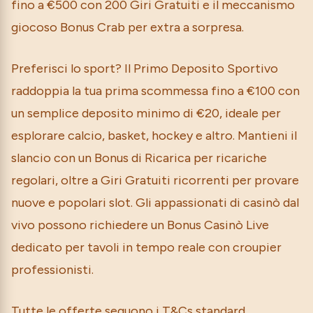
fino a €500 con 200 Giri Gratuiti e il meccanismo
giocoso Bonus Crab per extra a sorpresa.
Preferisci lo sport? Il Primo Deposito Sportivo
raddoppia la tua prima scommessa fino a €100 con
un semplice deposito minimo di €20, ideale per
esplorare calcio, basket, hockey e altro. Mantieni il
slancio con un Bonus di Ricarica per ricariche
regolari, oltre a Giri Gratuiti ricorrenti per provare
nuove e popolari slot. Gli appassionati di casinò dal
vivo possono richiedere un Bonus Casinò Live
dedicato per tavoli in tempo reale con croupier
professionisti.
Tutte le offerte seguono i T&Cs standard,