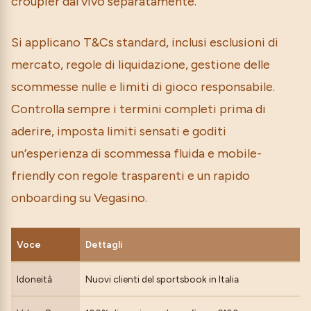
croupier dal vivo separatamente.
Si applicano T&Cs standard, inclusi esclusioni di
mercato, regole di liquidazione, gestione delle
scommesse nulle e limiti di gioco responsabile.
Controlla sempre i termini completi prima di
aderire, imposta limiti sensati e goditi
un’esperienza di scommessa fluida e mobile-
friendly con regole trasparenti e un rapido
onboarding su Vegasino.
Voce
Dettagli
Idoneità
Nuovi clienti del sportsbook in Italia