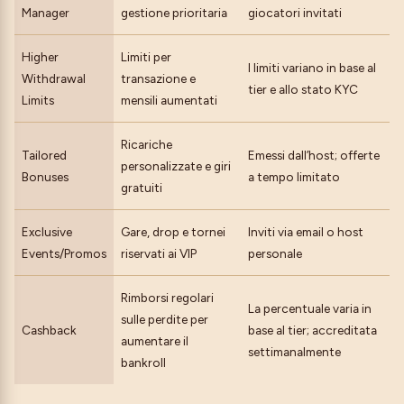
Manager
gestione prioritaria
giocatori invitati
Higher
Limiti per
I limiti variano in base al
Withdrawal
transazione e
tier e allo stato KYC
Limits
mensili aumentati
Ricariche
Tailored
Emessi dall’host; offerte
personalizzate e giri
Bonuses
a tempo limitato
gratuiti
Exclusive
Gare, drop e tornei
Inviti via email o host
Events/Promos
riservati ai VIP
personale
Rimborsi regolari
La percentuale varia in
sulle perdite per
Cashback
base al tier; accreditata
aumentare il
settimanalmente
bankroll