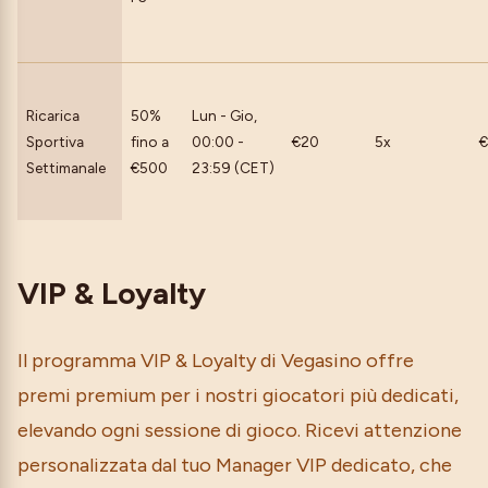
Ricarica
50%
Lun - Gio,
Sportiva
fino a
00:00 -
€20
5x
€
Settimanale
€500
23:59 (CET)
VIP & Loyalty
Il programma VIP & Loyalty di Vegasino offre
premi premium per i nostri giocatori più dedicati,
elevando ogni sessione di gioco. Ricevi attenzione
personalizzata dal tuo Manager VIP dedicato, che