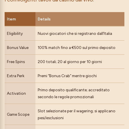
Item
Details
Eligibility
Nuovi giocatori che si registrano dall’Italia
Bonus Value
100% match fino a €500 sul primo deposito
Free Spins
200 totali; 20 al giorno per 10 giorni
Extra Perk
Premi “Bonus Crab” mentre giochi
Primo deposito qualificante; accreditato
Activation
secondo le regole promozionali
Slot selezionate per il wagering; si applicano
Game Scope
pesi/esclusioni