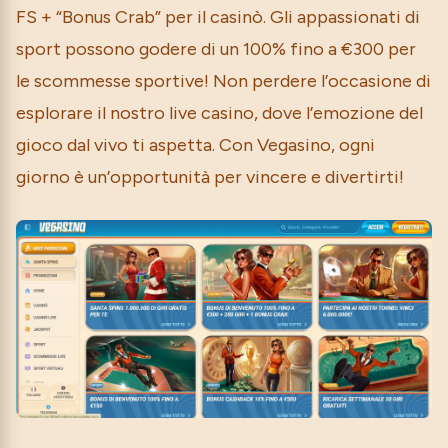
FS + “Bonus Crab” per il casinò. Gli appassionati di
sport possono godere di un 100% fino a €300 per
le scommesse sportive! Non perdere l’occasione di
esplorare il nostro live casino, dove l’emozione del
gioco dal vivo ti aspetta. Con Vegasino, ogni
giorno è un’opportunità per vincere e divertirti!