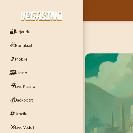
🔐
Kirjaudu
🎁
Bonukset
📱
Mobile
🎰
Kasino
🎥
Live Kasino
💰
Jackpotit
⚽
Urheilu
🎯
Live Vedot