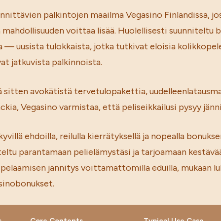
ännittävien palkintojen maailma Vegasino Finlandissa, jo
a mahdollisuuden voittaa lisää. Huolellisesti suunnitelt
a — uusista tulokkaista, jotka tutkivat eloisia kolikkopel
at jatkuvista palkinnoista.
 sitten avokätistä tervetulopakettia, uudelleenlatausmah
kia, Vegasino varmistaa, että peliseikkailusi pysyy jänni
yvillä ehdoilla, reilulla kierrätyksellä ja nopealla bonuk
teltu parantamaan pelielämystäsi ja tarjoamaan kestävää 
-pelaamisen jännitys voittamattomilla eduilla, mukaan lu
asinobonukset.
s
Core Contents
Typical Use Case