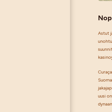
Nop
Astut j
unohtu
suunni
kasino
Curaça
Suomala
jakaja
uusi on
dynaam