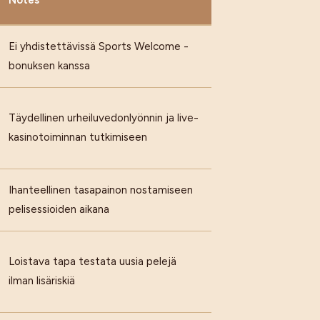
Ei yhdistettävissä Sports Welcome -
bonuksen kanssa
Täydellinen urheiluvedonlyönnin ja live-
kasinotoiminnan tutkimiseen
Ihanteellinen tasapainon nostamiseen
pelisessioiden aikana
Loistava tapa testata uusia pelejä
ilman lisäriskiä