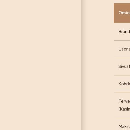
Omin
Bränd
Lisens
Sivust
Kohde
Terve
(Kasi
Maks