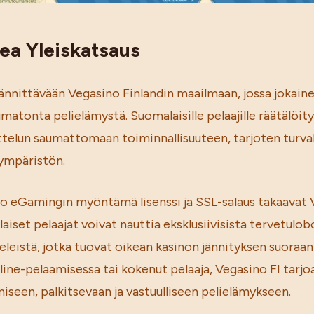
ea Yleiskatsaus
ännittävään Vegasino Finlandin maailmaan, jossa jokainen
matonta pelielämystä. Suomalaisille pelaajille räätälöi
ttelun saumattomaan toiminnallisuuteen, tarjoten turvall
ympäristön.
o eGamingin myöntämä lisenssi ja SSL-salaus takaavat Veg
iset pelaajat voivat nauttia eksklusiivisista tervetulobon
peleistä, jotka tuovat oikean kasinon jännityksen suoraa
line-pelaamisessa tai kokenut pelaaja, Vegasino FI tarjo
iseen, palkitsevaan ja vastuulliseen pelielämykseen.