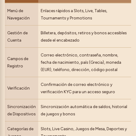
Menú de
Enlaces rápidos a Slots, Live, Tables,
Navegación
Tournaments y Promotions
Gestión de
Billetera, depósitos, retiros y bonos accesibles
Cuenta
desde el encabezado
Correo electrónico, contraseña, nombre,
Campos de
fecha de nacimiento, país (Grecia), moneda
Registro
(EUR), teléfono, dirección, código postal
Confirmación de correo electrónico y
Verificación
verificación KYC para un acceso seguro
Sincronización
Sincronización automática de saldos, historial
de Dispositivos
de juegos y bonos
Categorías de
Slots, Live Casino, Juegos de Mesa, Deportes y
Juegos
Tournaments