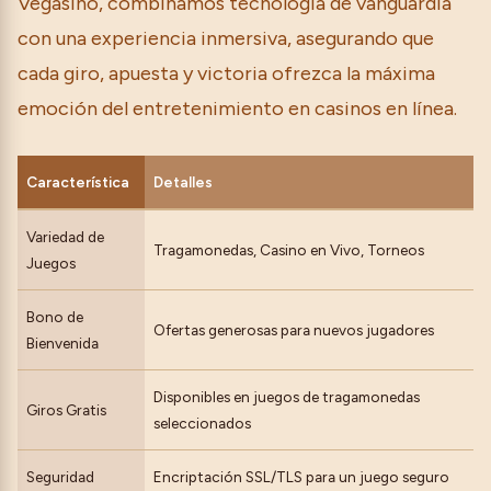
Vegasino, combinamos tecnología de vanguardia
con una experiencia inmersiva, asegurando que
cada giro, apuesta y victoria ofrezca la máxima
emoción del entretenimiento en casinos en línea.
Característica
Detalles
Variedad de
Tragamonedas, Casino en Vivo, Torneos
Juegos
Bono de
Ofertas generosas para nuevos jugadores
Bienvenida
Disponibles en juegos de tragamonedas
Giros Gratis
seleccionados
Seguridad
Encriptación SSL/TLS para un juego seguro