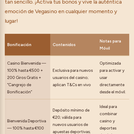
tan sencillo. ¡Activa tus bonos y vive la auténtica
emoción de Vegasino en cualquier momento y
lugar!
Notas para
Bonificación
Contenidos
Móvil
Casino Bienvenida —
Optimizada
100% hasta €500 +
Exclusiva para nuevos
para activar y
200 Giros Gratis +
usuarios del casino;
usar
“Cangrejo de
aplican T&Cs en vivo
directamente
Bonificación”
desde el móvil.
Ideal para
Depósito mínimo de
combinar
€20; válida para
Bienvenida Deportiva
casino y
nuevos usuarios de
— 100% hasta €100
deportes
apuestas deportivas;