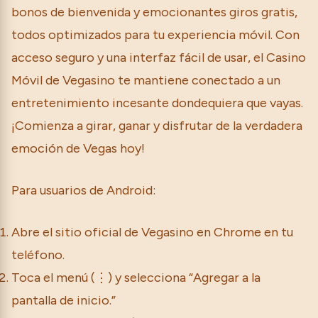
bonos de bienvenida y emocionantes giros gratis,
todos optimizados para tu experiencia móvil. Con
acceso seguro y una interfaz fácil de usar, el Casino
Móvil de Vegasino te mantiene conectado a un
entretenimiento incesante dondequiera que vayas.
¡Comienza a girar, ganar y disfrutar de la verdadera
emoción de Vegas hoy!
Para usuarios de Android:
Abre el sitio oficial de Vegasino en Chrome en tu
teléfono.
Toca el menú (⋮) y selecciona “Agregar a la
pantalla de inicio.”