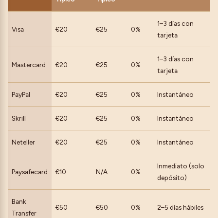
1–3 días con
Visa
€20
€25
0%
tarjeta
1–3 días con
Mastercard
€20
€25
0%
tarjeta
PayPal
€20
€25
0%
Instantáneo
Skrill
€20
€25
0%
Instantáneo
Neteller
€20
€25
0%
Instantáneo
Inmediato (solo
Paysafecard
€10
N/A
0%
depósito)
Bank
€50
€50
0%
2–5 días hábiles
Transfer