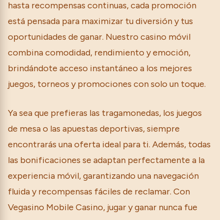
hasta recompensas continuas, cada promoción
está pensada para maximizar tu diversión y tus
oportunidades de ganar. Nuestro casino móvil
combina comodidad, rendimiento y emoción,
brindándote acceso instantáneo a los mejores
juegos, torneos y promociones con solo un toque.
Ya sea que prefieras las tragamonedas, los juegos
de mesa o las apuestas deportivas, siempre
encontrarás una oferta ideal para ti. Además, todas
las bonificaciones se adaptan perfectamente a la
experiencia móvil, garantizando una navegación
fluida y recompensas fáciles de reclamar. Con
Vegasino Mobile Casino, jugar y ganar nunca fue