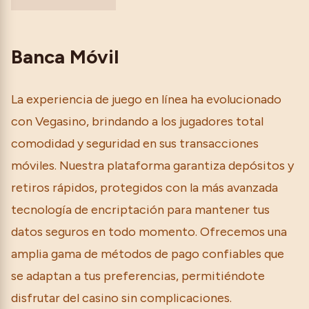
Banca Móvil
La experiencia de juego en línea ha evolucionado
con Vegasino, brindando a los jugadores total
comodidad y seguridad en sus transacciones
móviles. Nuestra plataforma garantiza depósitos y
retiros rápidos, protegidos con la más avanzada
tecnología de encriptación para mantener tus
datos seguros en todo momento. Ofrecemos una
amplia gama de métodos de pago confiables que
se adaptan a tus preferencias, permitiéndote
disfrutar del casino sin complicaciones.