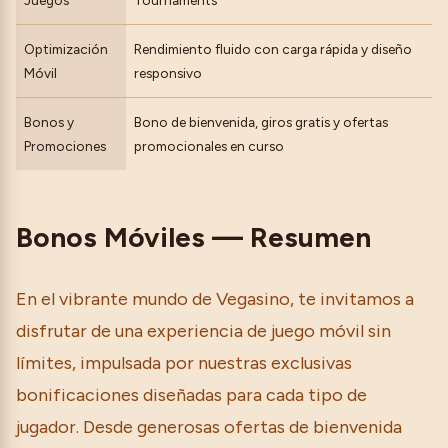
Optimización
Rendimiento fluido con carga rápida y diseño
Móvil
responsivo
Bonos y
Bono de bienvenida, giros gratis y ofertas
Promociones
promocionales en curso
Bonos Móviles — Resumen
En el vibrante mundo de Vegasino, te invitamos a
disfrutar de una experiencia de juego móvil sin
límites, impulsada por nuestras exclusivas
bonificaciones diseñadas para cada tipo de
jugador. Desde generosas ofertas de bienvenida