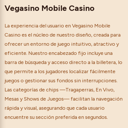
Vegasino Mobile Casino
La experiencia del usuario en Vegasino Mobile
Casino es el núcleo de nuestro diseño, creada para
ofrecer un entorno de juego intuitivo, atractivo y
eficiente. Nuestro encabezado fijo incluye una
barra de búsqueda y acceso directo a la billetera, lo
que permite a los jugadores localizar fácilmente
juegos o gestionar sus fondos sin interrupciones.
Las categorías de chips —Tragaperras, En Vivo,
Mesas y Shows de Juegos— facilitan la navegación
rápida y visual, asegurando que cada usuario
encuentre su sección preferida en segundos.