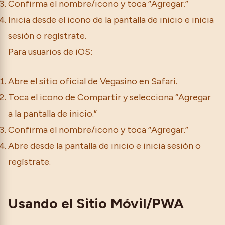
Confirma el nombre/icono y toca “Agregar.”
Inicia desde el icono de la pantalla de inicio e inicia
sesión o regístrate.
Para usuarios de iOS:
Abre el sitio oficial de Vegasino en Safari.
Toca el icono de Compartir y selecciona “Agregar
a la pantalla de inicio.”
Confirma el nombre/icono y toca “Agregar.”
Abre desde la pantalla de inicio e inicia sesión o
regístrate.
Usando el Sitio Móvil/PWA